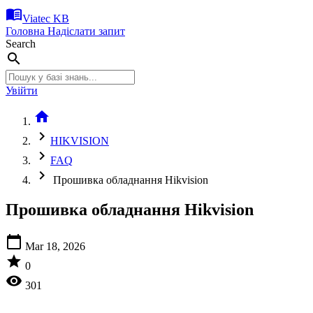
menu_book
Viatec KB
Головна
Надіслати запит
Search
search
Увійти
home
chevron_right
HIKVISION
chevron_right
FAQ
chevron_right
Прошивка обладнання Hikvision
Прошивка обладнання Hikvision
calendar_today
Mar 18, 2026
star
0
visibility
301