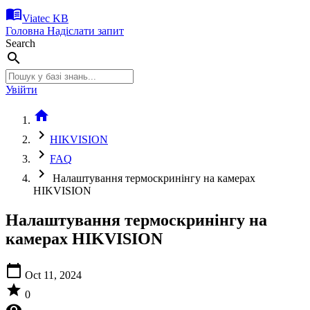
menu_book
Viatec KB
Головна
Надіслати запит
Search
search
Увійти
home
chevron_right
HIKVISION
chevron_right
FAQ
chevron_right
Налаштування термоскринінгу на камерах
HIKVISION
Налаштування термоскринінгу на
камерах HIKVISION
calendar_today
Oct 11, 2024
star
0
visibility