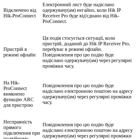
Електронний лист буде надіслано
Відключено від
одержувачу(ам) негайно, коли Hik IP
Hik-ProConnect
Receiver Pro буде від'єднано від Hik-
ProConnect.
Ця подія стосується ситуації, коли
пристрій, доданий до Hik IP Receiver Pro,
Пристрій в
перебуває в режимі офлайн.
режимі офлайн
Повідомлення про цю подію буде
надіслано одержувачу(ам) через регулярні
проміжки часу.
На Hik-
Повідомлення про цю подію буде
ProConnect
надіслано електронною поштою на адресу
вимкнено
одержувачу(ам) через регулярні проміжки
функцію ARC
часу.
для пристрою
Несправність
Повідомлення про цю подію буде
прямого
надіслано електронною поштою на адресу
підключення при
одержувачу(ам) через регулярні проміжки
подвійному