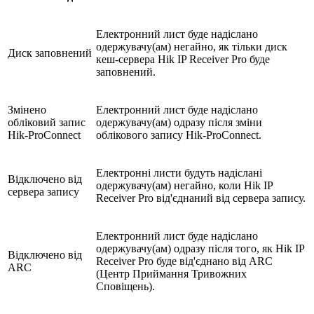
Електронний лист буде надіслано
одержувачу(ам) негайно, як тільки диск
Диск заповнений
кеш-сервера Hik IP Receiver Pro буде
заповнений.
Змінено
Електронний лист буде надіслано
обліковий запис
одержувачу(ам) одразу після зміни
Hik-ProConnect
облікового запису Hik-ProConnect.
Електронні листи будуть надіслані
Відключено від
одержувачу(ам) негайно, коли Hik IP
сервера запису
Receiver Pro від'єднаний від сервера запису.
Електронний лист буде надіслано
одержувачу(ам) одразу після того, як Hik IP
Відключено від
Receiver Pro буде від'єднано від ARC
ARC
(Центр Приймання Тривожних
Сповіщень).