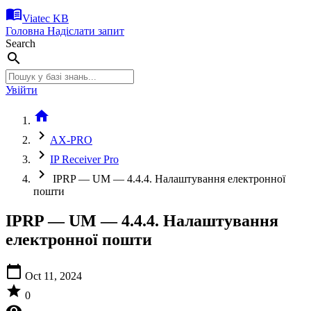
menu_book
Viatec KB
Головна
Надіслати запит
Search
search
Увійти
home
chevron_right
AX-PRO
chevron_right
IP Receiver Pro
chevron_right
IPRP — UM — 4.4.4. Налаштування електронної
пошти
IPRP — UM — 4.4.4. Налаштування
електронної пошти
calendar_today
Oct 11, 2024
star
0
visibility