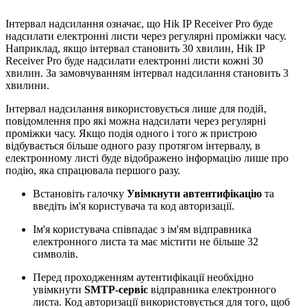
Інтервал надсилання означає, що Hik IP Receiver Pro буде
надсилати електронні листи через регулярні проміжки часу.
Наприклад, якщо інтервал становить 30 хвилин, Hik IP
Receiver Pro буде надсилати електронні листи кожні 30
хвилин. За замовчуванням інтервал надсилання становить 3
хвилини.
Інтервал надсилання використовується лише для подій,
повідомлення про які можна надсилати через регулярні
проміжки часу. Якщо подія одного і того ж пристрою
відбувається більше одного разу протягом інтервалу, в
електронному листі буде відображено інформацію лише про
подію, яка спрацювала першого разу.
Встановіть галочку
Увімкнути автентифікацію
та
введіть ім'я користувача та код авторизації.
Ім'я користувача співпадає з ім'ям відправника
електронного листа та має містити не більше 32
символів.
Перед проходженням аутентифікації необхідно
увімкнути
SMTP-сервіс
відправника електронного
листа. Код авторизації використовується для того, щоб