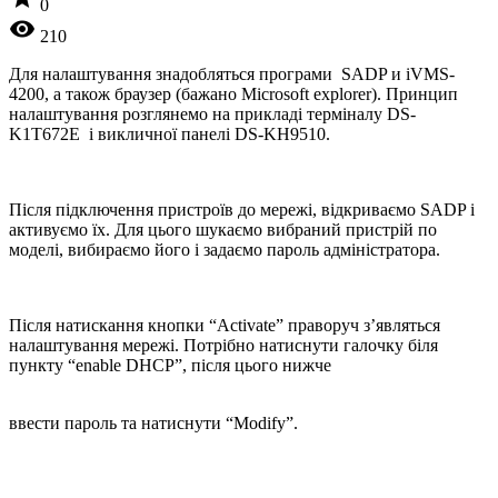
0
visibility
210
Для налаштування знадобляться програми SADP и iVMS-
4200, а також браузер (бажано Microsoft explorer). Принцип
налаштування розглянемо на прикладі терміналу DS-
K1T672E і викличної панелі DS-KH9510.
Після підключення пристроїв до мережі, відкриваємо SADP і
активуємо їх. Для цього шукаємо вибраний пристрій по
моделі, вибираємо його і задаємо пароль адміністратора.
Після натискання кнопки “Activate” праворуч з’являться
налаштування мережі. Потрібно натиснути галочку біля
пункту “enable DHCP”, після цього нижче
ввести пароль та натиснути “Modify”.