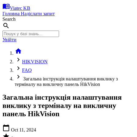
menu_book
Viatec KB
Головна
Надіслати запит
Search
search
Увійти
home
chevron_right
HIKVISION
chevron_right
FAQ
chevron_right
Загальна інструкція налаштування виклику з
терміналу на викличну панель HikVision
Загальна інструкція налаштування
виклику з терміналу на викличну
панель HikVision
calendar_today
Oct 11, 2024
star