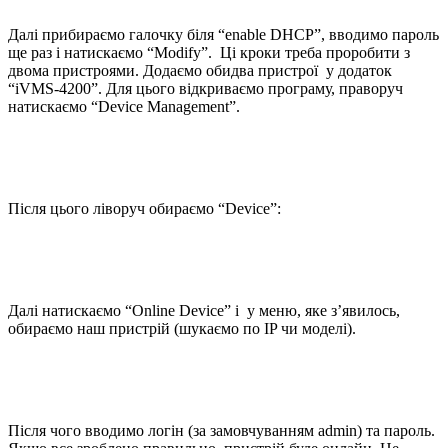
Далі прибираємо галочку біля “enable DHCP”, вводимо пароль
ще раз і натискаємо “Modify”. Ці кроки треба проробити з
двома пристроями. Додаємо обидва пристрої у додаток
“iVMS-4200”. Для цього відкриваємо програму, праворуч
натискаємо “Device Management”.
Після цього ліворуч обираємо “Device”:
Далі натискаємо “Online Device” і у меню, яке з’явилось,
обираємо наш пристрій (шукаємо по IP чи моделі).
Після чого вводимо логін (за замовчуванням admin) та пароль.