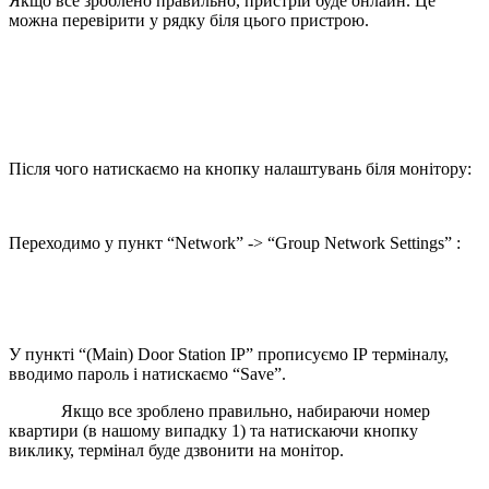
Якщо все зроблено правильно, пристрій буде онлайн. Це
можна перевірити у рядку біля цього пристрою.
Після чого натискаємо на кнопку налаштувань біля монітору:
Переходимо у пункт “Network” -> “Group Network Settings” :
У пункті “(Main) Door Station IP” прописуємо ІР терміналу,
вводимо пароль і натискаємо “Save”.
Якщо все зроблено правильно, набираючи номер
квартири (в нашому випадку 1) та натискаючи кнопку
виклику, термінал буде дзвонити на монітор.