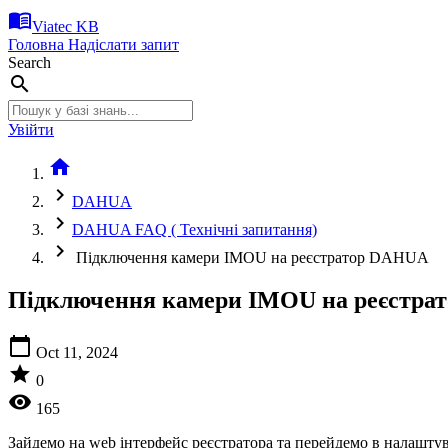
menu_book
Viatec KB
Головна
Надіслати запит
Search
search
Увійти
home
chevron_right
DAHUA
chevron_right
DAHUA FAQ ( Технічні запитання)
chevron_right
Підключення камери IMOU на реєстратор DAHUA
Підключення камери IMOU на реєстр
calendar_today
Oct 11, 2024
star
0
visibility
165
Зайдемо на web інтерфейс реєстратора та перейдемо в налаштув