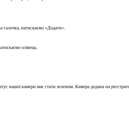
ва галочку, натискаємо «Додати».
атискаємо олівець.
тус нашої камери має стати зеленим. Камера додана на реєстрат