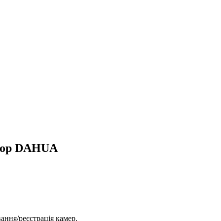
атор DAHUA
ання/реєстрація камер.