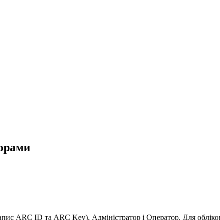
торами
запис ARC ID та ARC Key), Адміністратор і Оператор. Для облік