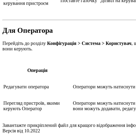
Поставте галочку "Дозвіл на керув
керування пристроєм
Для Оператора
Перейдіть до розділу
Конфігурація >
Система >
Користувач
, 
вони керують.
Операція
Редагувати оператора
Оператори можуть натиснут
Перегляд пристроїв, якими
Оператори можуть натиснут
керують Оператор
вони можуть додавати, редагу
Завантажте прикріплений файл для кращого відображення інфо
Версія від 10.2022