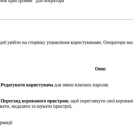
ання пристроями" для оператора
щоб увійти на сторінку управління користувачами. Оператори мож
Опис
и
Редагувати користувача
для зміни власних паролів
и
Перегляд керованого пристрою
, щоб переглянути свої керова
вати, видаляти та шукати пристрої.
рмації