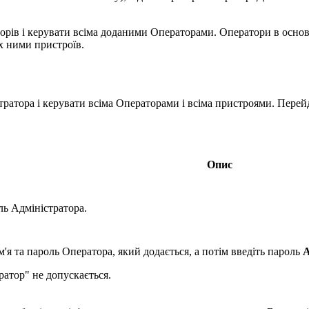
рів і керувати всіма доданими Операторами. Оператори в основн
их ними пристроїв.
атора і керувати всіма Операторами і всіма пристроями. Перейд
Опис
ль Адміністратора.
ім'я та пароль Оператора, який додається, а потім введіть пароль
А
атор" не допускається.