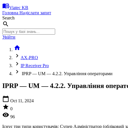
menu_book
Viatec KB
Головна
Надіслати запит
Search
search
Увійти
home
chevron_right
AX-PRO
chevron_right
IP Receiver Pro
chevron_right
IPRP — UM — 4.2.2. Управління операторами
IPRP — UM — 4.2.2. Управління опера
calendar_today
Oct 11, 2024
star
0
visibility
96
Існує три типи користувачів: Супер Адміністратор (обліковий 