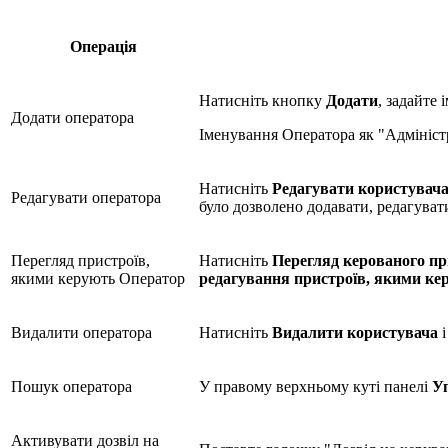
Операція
Натисніть кнопку
Додати
, задайте 
Додати оператора
Іменування Оператора як "Адміністр
Натисніть
Редагувати користувач
Редагувати оператора
було дозволено додавати, редагуват
Перегляд пристроїв,
Натисніть
Перегляд керованого п
якими керують Оператор
редагування пристроїв, якими ке
Видалити оператора
Натисніть
Видалити користувача
і
Пошук оператора
У правому верхньому куті панелі
У
Активувати дозвіл на