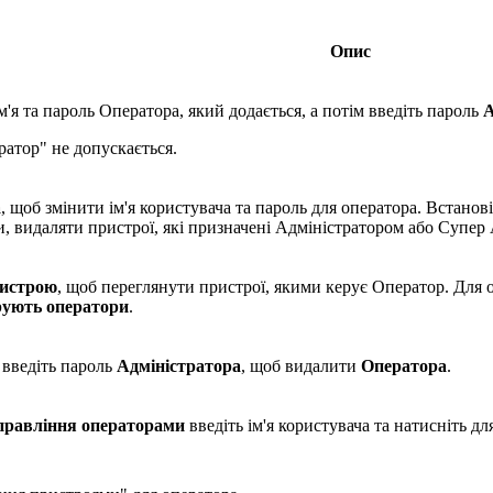
Опис
ім'я та пароль Оператора, який додається, а потім введіть пароль
А
атор" не допускається.
а
, щоб змінити ім'я користувача та пароль для оператора. Встанов
и, видаляти пристрої, які призначені Адміністратором або Супер
ристрою
, щоб переглянути пристрої, якими керує Оператор. Для 
рують оператори
.
 введіть пароль
Адміністратора
, щоб видалити
Оператора
.
правління операторами
введіть ім'я користувача та натисніть для