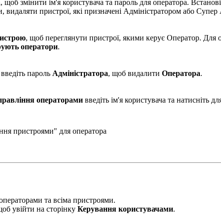
а
, щоб змінити ім'я користувача та пароль для оператора. Встанов
и, видаляти пристрої, які призначені Адміністратором або Супер
ристрою
, щоб переглянути пристрої, якими керує Оператор. Для 
рують оператори
.
 введіть пароль
Адміністратора
, щоб видалити
Оператора
.
правління операторами
введіть ім'я користувача та натисніть для
ання пристроями" для оператора
 операторами та всіма пристроями.
щоб увійти на сторінку
Керування користувачами
.