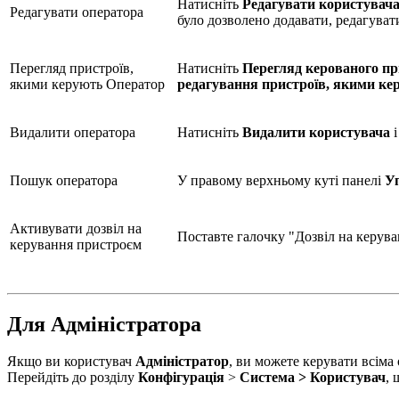
Натисніть
Редагувати користувач
Редагувати оператора
було дозволено додавати, редагуват
Перегляд пристроїв,
Натисніть
Перегляд керованого п
якими керують Оператор
редагування пристроїв, якими ке
Видалити оператора
Натисніть
Видалити користувача
і
Пошук оператора
У правому верхньому куті панелі
У
Активувати дозвіл на
Поставте галочку "Дозвіл на керув
керування пристроєм
Для Адміністратора
Якщо ви користувач
Адміністратор
, ви можете керувати всіма
Перейдіть до розділу
Конфігурація
>
Система >
Користувач
, 