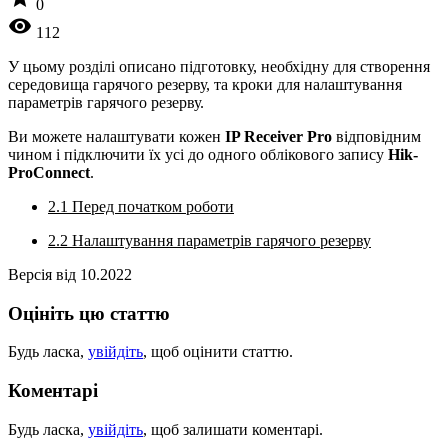
0
visibility
112
У цьому розділі описано підготовку, необхідну для створення
середовища гарячого резерву, та кроки для налаштування
параметрів гарячого резерву.
Ви можете налаштувати кожен
IP Receiver Pro
відповідним
чином і підключити їх усі до одного облікового запису
Hik-
ProConnect
.
2.1 Перед початком роботи
2.2 Налаштування параметрів гарячого резерву
Версія від 10.2022
Оцініть цю статтю
Будь ласка,
увійдіть
, щоб оцінити статтю.
Коментарі
Будь ласка,
увійдіть
, щоб залишати коментарі.