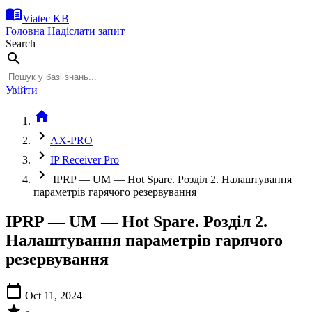
menu_book
Viatec KB
Головна
Надіслати запит
Search
search
Увійти
home
chevron_right
AX-PRO
chevron_right
IP Receiver Pro
chevron_right
IPRP — UM — Hot Spare. Розділ 2. Налаштування
параметрів гарячого резервування
IPRP — UM — Hot Spare. Розділ 2.
Налаштування параметрів гарячого
резервування
calendar_today
Oct 11, 2024
star