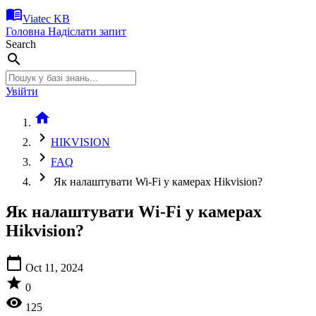
menu_book
Viatec KB
Головна
Надіслати запит
Search
search
Увійти
home
chevron_right
HIKVISION
chevron_right
FAQ
chevron_right
Як налаштувати Wi-Fi у камерах Hikvision?
Як налаштувати Wi-Fi у камерах
Hikvision?
calendar_today
Oct 11, 2024
star
0
visibility
125