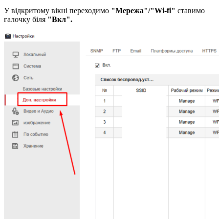
У відкритому вікні переходимо
"Мережа"/"Wi-fi"
ставимо
галочку біля
"Вкл".