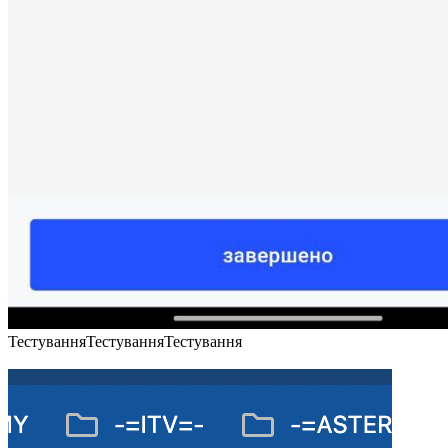
ТестуванняТестуванняТестування