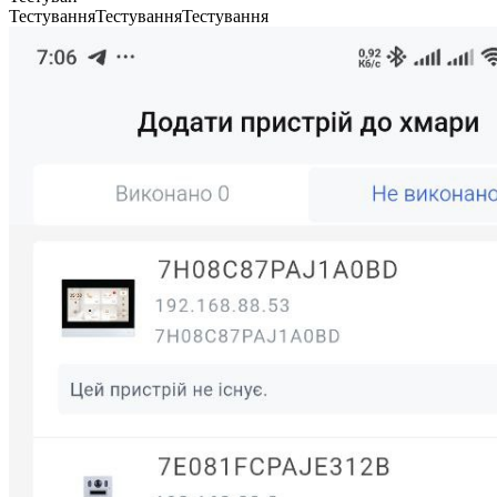
ТестуванняТестуванняТестування