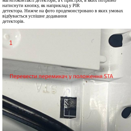
магнітоконтакті детектори, а є пристрої, в яких потрібно
натиснути кнопку, як наприклад у PIR
детектора. Нижче на фото продемонстровано в яких умовах
відбувається успішне додавання
детекторів.