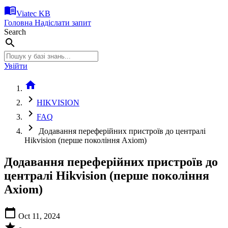
menu_book
Viatec KB
Головна
Надіслати запит
Search
search
Увійти
home
chevron_right
HIKVISION
chevron_right
FAQ
chevron_right
Додавання переферійних пристроїв до централі
Hikvision (перше покоління Axiom)
Додавання переферійних пристроїв до
централі Hikvision (перше покоління
Axiom)
calendar_today
Oct 11, 2024
star