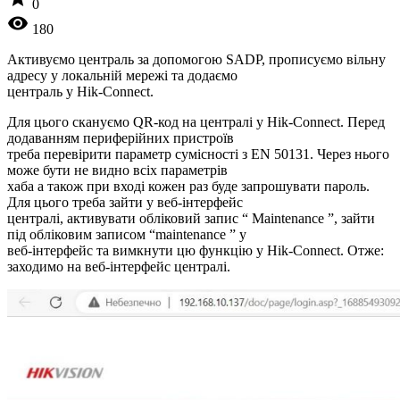
0
visibility
180
Активуємо централь за допомогою SADP, прописуємо вільну
адресу у локальній мережі та додаємо
централь у Hik-Connect.
Для цього скануємо QR-код на централі у Hik-Connect. Перед
додаванням периферійних пристроїв
треба перевірити параметр сумісності з EN 50131. Через нього
може бути не видно всіх параметрів
хаба а також при вході кожен раз буде запрошувати пароль.
Для цього треба зайти у веб-інтерфейс
централі, активувати обліковий запис “ Maintenance ”, зайти
під обліковим записом “maintenance ” у
веб-інтерфейс та вимкнути цю функцію у Hik-Connect. Отже:
заходимо на веб-інтерфейс централі.