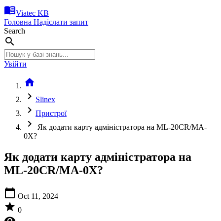
menu_book
Viatec KB
Головна
Надіслати запит
Search
search
Увійти
home
chevron_right
Slinex
chevron_right
Пристрої
chevron_right
Як додати карту адміністратора на ML-20CR/MA-
0X?
Як додати карту адміністратора на
ML-20CR/MA-0X?
calendar_today
Oct 11, 2024
star
0
visibility