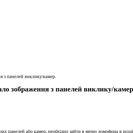
 з панелей виклику/камер.
ло зображення з панелей виклику/камер
их панелей або камер, необхідно зайти в меню домофона в розд