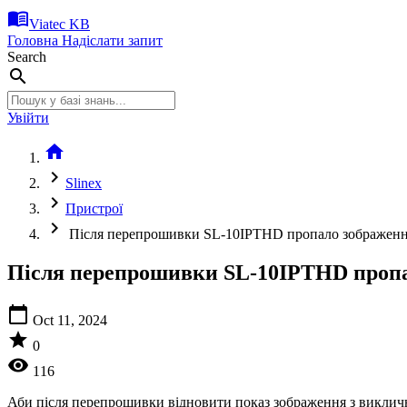
menu_book
Viatec KB
Головна
Надіслати запит
Search
search
Увійти
home
chevron_right
Slinex
chevron_right
Пристрої
chevron_right
Після перепрошивки SL-10IPTHD пропало зображення
Після перепрошивки SL-10IPTHD пропа
calendar_today
Oct 11, 2024
star
0
visibility
116
Аби після перепрошивки відновити показ зображення з викличн