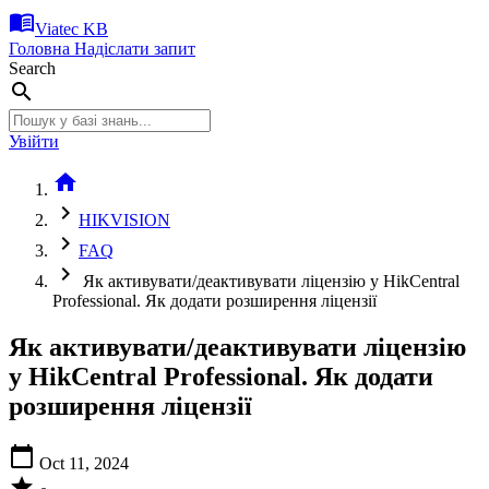
menu_book
Viatec KB
Головна
Надіслати запит
Search
search
Увійти
home
chevron_right
HIKVISION
chevron_right
FAQ
chevron_right
Як активувати/деактивувати ліцензію у HikCentral
Professional. Як додати розширення ліцензії
Як активувати/деактивувати ліцензію
у HikCentral Professional. Як додати
розширення ліцензії
calendar_today
Oct 11, 2024
star