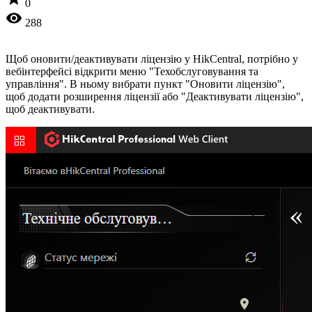
0
visibility
288
Щоб оновити/деактивувати ліцензію у HikCentral, потрібно у
вебінтерфейсі відкрити меню "Техобслуговування та
управління". В ньому вибрати пункт "Оновити ліцензію",
щоб додати розширення ліцензії або "Деактивувати ліцензію",
щоб деактивувати.