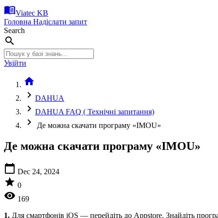
menu_book
Viatec KB
Головна
Надіслати запит
Search
search
Увійти
home
chevron_right
DAHUA
chevron_right
DAHUA FAQ ( Технічні запитання)
chevron_right
Де можна скачати програму «IMOU»
Де можна скачати програму «IMOU»
calendar_today
Dec 24, 2024
star
0
visibility
169
1.
Для смартфонів iOS — перейдіть до Appstore. Знайдіть прогр