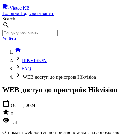
menu_book
Viatec KB
Головна
Надіслати запит
Search
search
Увійти
home
chevron_right
HIKVISION
chevron_right
FAQ
chevron_right
WEB доступ до пристроїв Hikvision
WEB доступ до пристроїв Hikvision
calendar_today
Oct 11, 2024
star
0
visibility
131
Отримати web доступ до пристроїв можна за допомогою