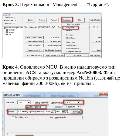
Крок 3.
Переходимо в “Management“ — “Upgrade“.
Крок 4.
Оновлюємо MCU. В меню налаштовуємо тип
оновлення
ACS
та вказуємо номер
Acs
№
20003.
Файл
прошивки обираємо з розширенням Net.bin (зазвичай це
маленькі файли 200-300kb), як на прикладі.