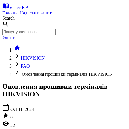
menu_book
Viatec KB
Головна
Надіслати запит
Search
search
Увійти
home
chevron_right
HIKVISION
chevron_right
FAQ
chevron_right
Оновлення прошивки терміналів HIKVISION
Оновлення прошивки терміналів
HIKVISION
calendar_today
Oct 11, 2024
star
0
visibility
221