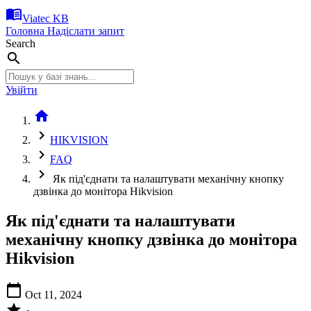
menu_book
Viatec KB
Головна
Надіслати запит
Search
search
Увійти
home
chevron_right
HIKVISION
chevron_right
FAQ
chevron_right
Як під'єднати та налаштувати механічну кнопку
дзвінка до монітора Hikvision
Як під'єднати та налаштувати
механічну кнопку дзвінка до монітора
Hikvision
calendar_today
Oct 11, 2024
star