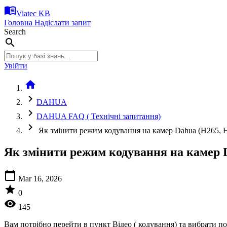
menu_book
Viatec KB
Головна
Надіслати запит
Search
search
Увійти
home
chevron_right
DAHUA
chevron_right
DAHUA FAQ ( Технічні запитання)
chevron_right
Як змінити режим кодування на камер Dahua (H265, 
Як змінити режим кодування на камер 
calendar_today
Mar 16, 2026
star
0
visibility
145
Вам потрібно перейти в пункт Відео ( кодування) та вибрати п