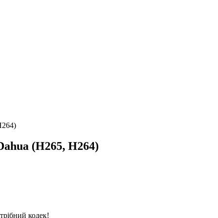
H264)
Dahua (H265, H264)
отрібний кодек!