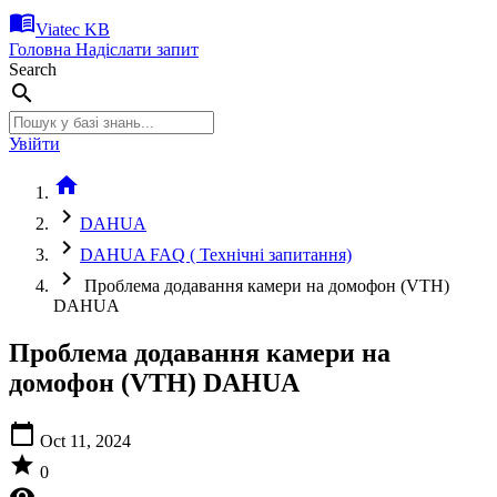
menu_book
Viatec KB
Головна
Надіслати запит
Search
search
Увійти
home
chevron_right
DAHUA
chevron_right
DAHUA FAQ ( Технічні запитання)
chevron_right
Проблема додавання камери на домофон (VTH)
DAHUA
Проблема додавання камери на
домофон (VTH) DAHUA
calendar_today
Oct 11, 2024
star
0
visibility