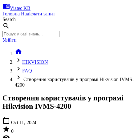
menu_book
Viatec KB
Головна
Надіслати запит
Search
search
Увійти
home
chevron_right
HIKVISION
chevron_right
FAQ
chevron_right
Створення користувачів у програмі Hikvision IVMS-
4200
Створення користувачів у програмі
Hikvision IVMS-4200
calendar_today
Oct 11, 2024
star
0
visibility