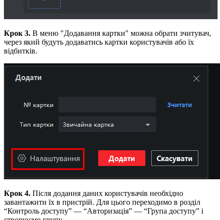
Крок 3.
В меню "Додавання картки" можна обрати зчитувач,
через який будуть додаватись картки користувачів або їх
відбитків.
Крок 4.
Після додання даних користувачів необхідно
завантажити їх в пристрій. Для цього переходимо в розділ
“Контроль доступу” — “Авторизація” — “Група доступу” і
створюємо групу.