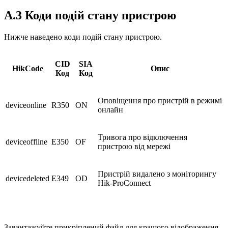
A.3 Коди подій стану пристрою
Нижче наведено коди подій стану пристрою.
CID
SIA
HikCode
Опис
Код
Код
Оповіщення про пристрій в режимі
deviceonline
R350
ON
онлайн
Тривога про відключення
deviceoffline
E350
OF
пристрою від мережі
Пристрій видалено з моніторингу
devicedeleted
E349
OD
Hik-ProConnect
Завантажуйте прикріплений файл для кращого відображення