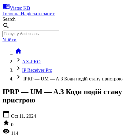
menu_book
Viatec KB
Головна
Надіслати запит
Search
search
Увійти
home
chevron_right
AX-PRO
chevron_right
IP Receiver Pro
chevron_right
IPRP — UM — A.3 Коди подій стану пристрою
IPRP — UM — A.3 Коди подій стану
пристрою
calendar_today
Oct 11, 2024
star
0
visibility
114