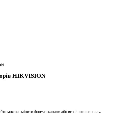
ION
торів HIKVISION
обто можна змінити формат каналу, або вихідного сигналу.