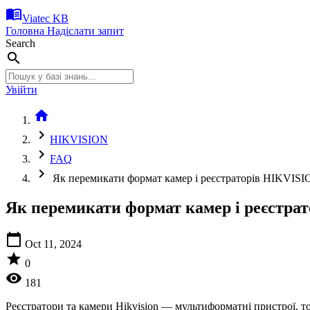
menu_book
Viatec KB
Головна
Надіслати запит
Search
search
Увійти
home
chevron_right
HIKVISION
chevron_right
FAQ
chevron_right
Як перемикати формат камер і реєстраторів HIKVIS
Як перемикати формат камер і реєстра
calendar_today
Oct 11, 2024
star
0
visibility
181
Реєстратори та камери Hikvision — мультиформатні пристрої, т