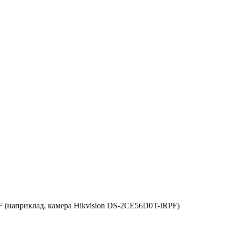
F
(наприклад, камера Hikvision DS-2CE56D0T-IRP
F
)