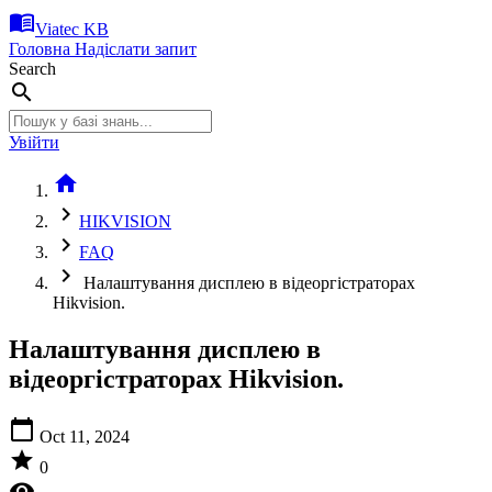
menu_book
Viatec KB
Головна
Надіслати запит
Search
search
Увійти
home
chevron_right
HIKVISION
chevron_right
FAQ
chevron_right
Налаштування дисплею в відеоргістраторах
Hikvision.
Налаштування дисплею в
відеоргістраторах Hikvision.
calendar_today
Oct 11, 2024
star
0
visibility