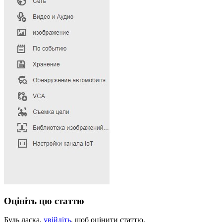
Оцініть цю статтю
Будь ласка,
увійдіть
, щоб оцінити статтю.