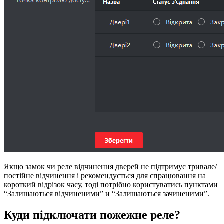
Якщо замок чи реле відчинення дверей не підтримує тривале/
постійне відчинення і рекомендується для спрацювання на
короткий відрізок часу, тоді потрібно користуватись пунктами
“Залишаються відчиненими” и “Залишаються зачиненими”.
Куди підключати пожежне реле?