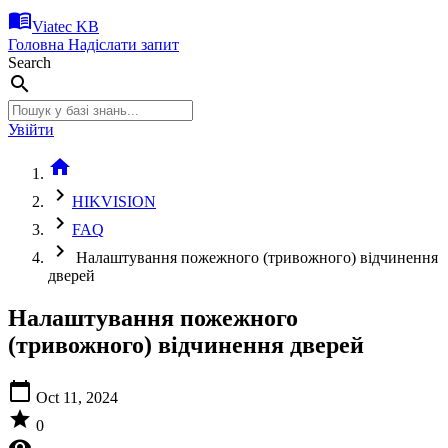
menu_book
Viatec KB
Головна
Надіслати запит
Search
search
Увійти
home
chevron_right
HIKVISION
chevron_right
FAQ
chevron_right
Налаштування пожежного (тривожного) відчинення
дверей
Налаштування пожежного
(тривожного) відчинення дверей
calendar_today
Oct 11, 2024
star
0
visibility