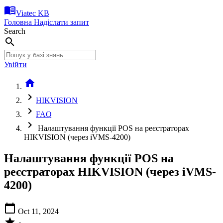
menu_book
Viatec KB
Головна
Надіслати запит
Search
search
Увійти
home
chevron_right
HIKVISION
chevron_right
FAQ
chevron_right
Налаштування функції POS на реєстраторах
HIKVISION (через iVMS-4200)
Налаштування функції POS на
реєстраторах HIKVISION (через iVMS-
4200)
calendar_today
Oct 11, 2024
star