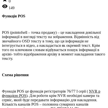
0
visibility
149
Функція
POS
POS (pointofsell – точка продажу) – це накладення довільної
інформації в вигляді тексту на зображення. Відмінність від
звичайного OSD тексту в тому, що ця інформація не
інтегрується в відео, а накладається як окремий текст. Крім
того по ключовим словам відбувається пошук інформації в
архіві- тобто відображення архіву в момент накладання такого
тексту.
Схема рішення
Функція POS це функція регістраторів 76/77 I серії (
NVR p
функцією POS
). Для роботи крім NVR необхідні камери та
сервіс, який буде передавати інформацію для накладення.
Кількість каналів POS – половина сумарних каналів