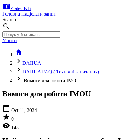
menu_book
Viatec KB
Головна
Надіслати запит
Search
search
Увійти
home
chevron_right
DAHUA
chevron_right
DAHUA FAQ ( Технічні запитання)
chevron_right
Вимоги для роботи IMOU
Вимоги для роботи IMOU
calendar_today
Oct 11, 2024
star
0
visibility
148