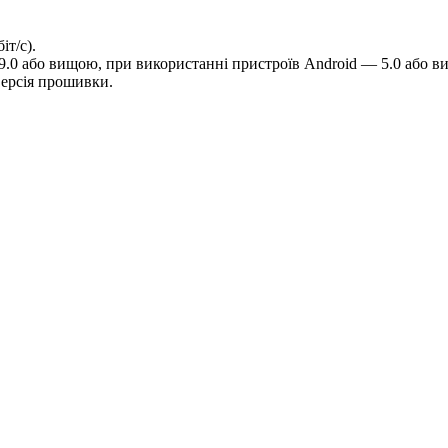
т/с).
9.0 або вищою, при використанні пристроїв Android — 5.0 або в
версія прошивки.