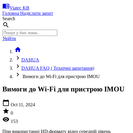
menu_book
Viatec KB
Головна
Надіслати запит
Search
search
Увійти
home
chevron_right
DAHUA
chevron_right
DAHUA FAQ ( Технічні запитання)
chevron_right
Вимоги до Wi-Fi для пристрою IMOU
Вимоги до Wi-Fi для пристрою IMOU
calendar_today
Oct 11, 2024
star
0
visibility
153
При використанні HD-формату відео середній рівень