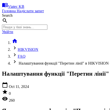
menu_book
Viatec KB
Головна
Надіслати запит
Search
search
Увійти
home
chevron_right
HIKVISION
chevron_right
FAQ
chevron_right
Налаштування функції "Перетин лінії" в HIKVISION 
Налаштування функції "Перетин лінії"
calendar_today
Oct 11, 2024
star
0
visibility
260