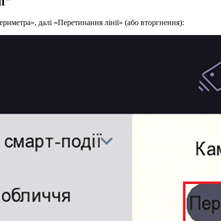
ї"
ериметра», далі «Перетинання лінії» (або вторгнення):