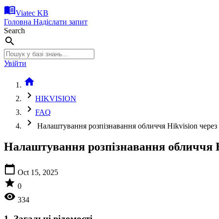
menu_book
Viatec KB
Головна
Надіслати запит
Search
search
Увійти
home
chevron_right
HIKVISION
chevron_right
FAQ
chevron_right
Налаштування розпізнавання обличчя Hikvision через 
Налаштування розпізнавання обличчя Hi
calendar_today
Oct 15, 2025
star
0
visibility
334
1. Загальні відомості