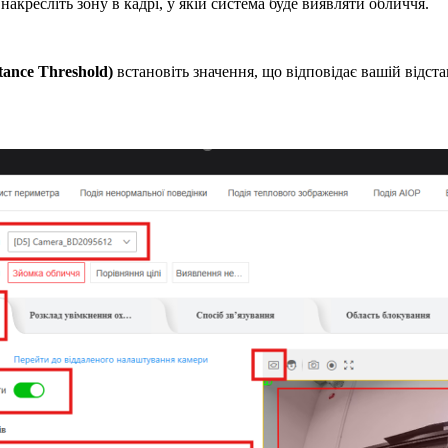
накресліть зону в кадрі, у якій система буде виявляти обличчя.
tance Threshold)
встановіть значення, що відповідає вашій відс