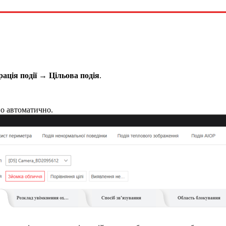
ація події → Цільова подія
.
но автоматично.