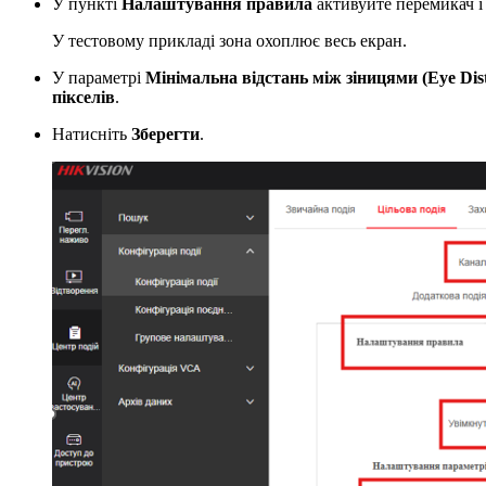
У пункті
Налаштування правила
активуйте перемикач і 
У тестовому прикладі зона охоплює весь екран.
У параметрі
Мінімальна відстань між зіницями (Eye Dis
пікселів
.
Натисніть
Зберегти
.