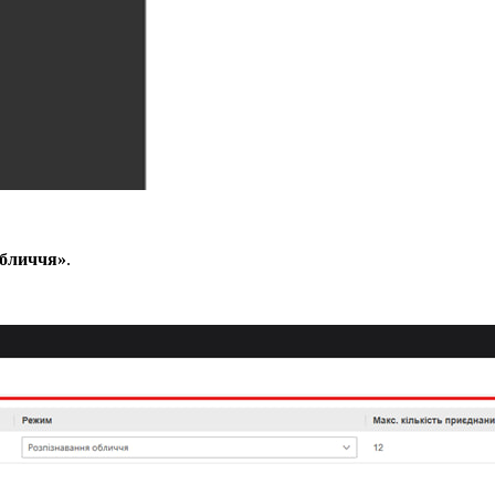
обличчя»
.