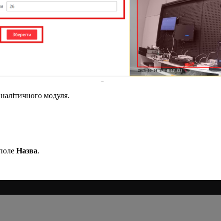
аналітичного модуля.
 поле
Назва
.