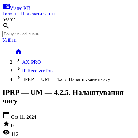
menu_book
Viatec KB
Головна
Надіслати запит
Search
search
Увійти
home
chevron_right
AX-PRO
chevron_right
IP Receiver Pro
chevron_right
IPRP — UM — 4.2.5. Налаштування часу
IPRP — UM — 4.2.5. Налаштування
часу
calendar_today
Oct 11, 2024
star
0
visibility
112