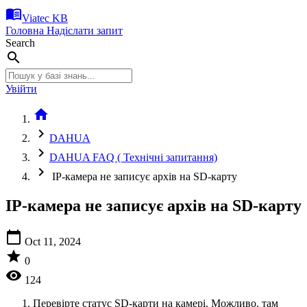
menu_book
Viatec KB
Головна
Надіслати запит
Search
search
Увійти
home
chevron_right
DAHUA
chevron_right
DAHUA FAQ ( Технічні запитання)
chevron_right
ІР-камера не записує архів на SD-карту
ІР-камера не записує архів на SD-карту
calendar_today
Oct 11, 2024
star
0
visibility
124
Перевірте статус SD-карти на камері. Можливо, там