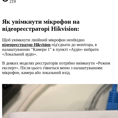
219
Як увімкнути мікрофон на
відеореєстраторі
Hikvision:
Щоб увімкнути лінійний мікрофон необхідно
відеореєстратор
Hikvision
під'єднати до монітора, в
налаштуваннях "Камери 1" в пункті «Аудіо» вибрати
«Локальний аудіо».
В деяких моделях реєстраторів потрібно ввімкнути «Режим
експерт». Після цього з'явиться меню з налаштуванням:
мікрофон, камера або локальний вхід.