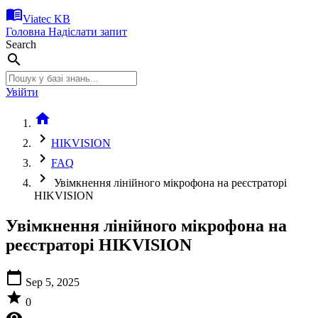
menu_book
Viatec KB
Головна
Надіслати запит
Search
search
Увійти
home
chevron_right
HIKVISION
chevron_right
FAQ
chevron_right
Увімкнення лінійного мікрофона на реєстраторі
HIKVISION
Увімкнення лінійного мікрофона на
реєстраторі HIKVISION
calendar_today
Sep 5, 2025
star
0
visibility