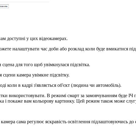
нам доступні у цих відеокамерах.
жете налаштувати час доби або розклад коли буде вмикатися підс
 сцена для того щоб увімкнулася підсвітка.
я сцени камера увімкне підсвітку.
оді коли в кадрі з'являється об'єкт (людина чи автомобіль).
тки використовувати. В режимі смарт за замовчуванням буде ІЧ під
а і покаже вам кольорову картинку. Цей режим також може слугу
 камера сама регулює яскравість освітлення підлаштовуючись до 