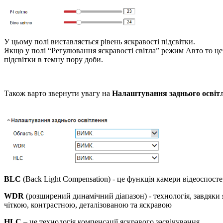
У цьому полі виставляється рівень яскравості підсвітки.
Якщо у полі “Регулювання яскравості світла” режим Авто то це
підсвітки в темну пору доби.
Також варто звернути увагу на
Налаштування заднього освіт
BLC
(Back Light Compensation) - це функція камери відеоспост
WDR
(розширений динамічний діапазон) - технологія, завдяки 
чіткою, контрастною, деталізованою та яскравою
HLC
– це технологія компенсації яскравого засвічування.