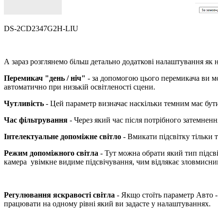
DS-2CD2347G2H-LIU
А зараз розглянемо більш детально додаткові налаштування як 
Перемикач "день / ніч"
- за допомогою цього перемикача ви мо
автоматично при низькій освітленості сцени.
Чутливість
- Цей параметр визначає наскільки темним має бути
Час фільтрування
- Через який час після потрібного затемненн
Інтелектуальне допоміжне світло
- Вмикати підсвітку тільки т
Режим допоміжного світла
- Тут можна обрати який тип підсві
камера увімкне видиме підсвічування, чим відлякає зловмисник
Регулювання яскравості світла
- Якщо стоїть параметр Авто -
працювати на одному рівні який ви задасте у налаштуваннях.