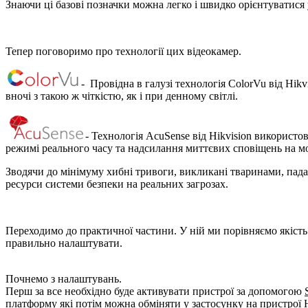
Знаючи ці базові позначки можна легко і швидко орієнтуватися 
Тепер поговоримо про технології цих відеокамер.
- Провідна в галузі технологія ColorVu від Hik
вночі з такою ж чіткістю, як і при денному світлі.
- Технологія AcuSense від Hikvision використ
режимі реального часу та надсилання миттєвих сповіщень на мо
Зводячи до мінімуму хибні тривоги, викликані тваринами, пад
ресурси системи безпеки на реальних загрозах.
Переходимо до практичної частини. У ній ми порівняємо якість 
правильно налаштувати.
Почнемо з налаштувань.
Перш за все необхідно буде активувати пристрої за допомогою
платформу які потім можна обміняти у застосунку на пристрої H