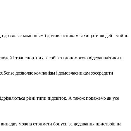
, що дозволяє компаніям і домовласникам захищати людей і майно
людей і транспортних засобів за допомогою відеоаналітики в
uSense дозволяє компаніям і домовласникам зосередити
дрізняються різні типи підсвіток. А також покажемо як усе
у випадку можна отримати бонуси за додавання пристроїв на