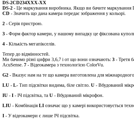
DS-2CD234XXX-XX
DS-2
- Це маркування виробника. Якщо ви бачите маркування 
CD
- Значить що дана камера передає зображення у кольорі.
2
- Серія пристрою.
3
- Форм фактор камери, у нашому випадку це фіксована купол
4
- Кількість мегапікселів.
Тепер до відмінностей.
Ми бачимо різні цифри 3,6,7 і от що вони означають:
3
- Третя б
AcuSense.
7
- Відеокамера з технологією ColorVu.
G2
- Вказує нам на те що камера виготовлена для міжнародного
LU
-
L
- Тип підсвітки видима, біле світло.
U
- Вбудований мік
IU
-
I
- ІЧ підсвітка, та
U
- Вбудований мікрофон.
LIU
- Комбінація
LI
означає що у камері використовується техно
I
- У відеокамери є лише ІЧ підсвітка.