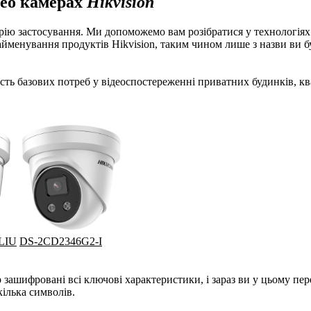
део камерах
Hik
vision
ію застосування. Ми допоможемо вам розібратися у технологіях 
найменування продуктів Hikvision, таким чином лише з назви ви 
сть базових потреб у відеоспостереженні приватних будинків, ква
LIU
DS-2CD2346G2-I
р зашифровані всі ключові характеристики, і зараз ви у цьому пе
ілька символів.