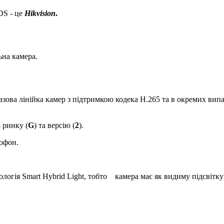
DS - це
Hik
vision
.
ьна камера.
азова лінійка камер з підтримкою кодека H.265 та в окремих вип
 ринку (
G
) та версію (
2
).
рофон.
логія Smart Hybrid Light, тобто камера має як видиму підсвітку 