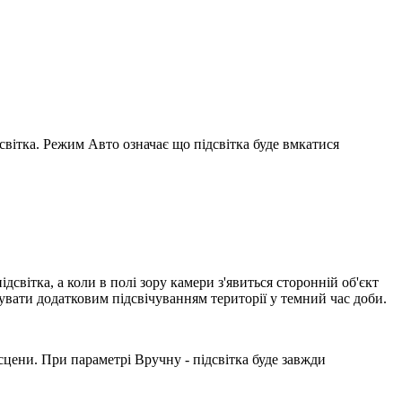
вітка. Режим Авто означає що підсвітка буде вмкатися
світка, а коли в полі зору камери з'явиться сторонній об'єкт
вати додатковим підсвічуванням території у темний час доби.
сцени. При параметрі Вручну - підсвітка буде завжди