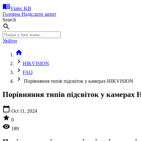
menu_book
Viatec KB
Головна
Надіслати запит
Search
search
Увійти
home
chevron_right
HIKVISION
chevron_right
FAQ
chevron_right
Порівняння типів підсвіток у камерах HIKVISION
Порівняння типів підсвіток у камерах
calendar_today
Oct 11, 2024
star
0
visibility
189