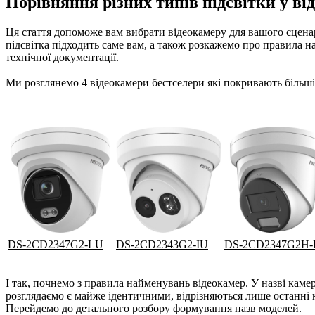
Порівняння різних типів підсвітки у ві
Ця стаття допоможе вам вибрати відеокамеру для вашого сценар
підсвітка підходить саме вам, а також розкажемо про правила 
технічної документації.
Ми розглянемо 4 відеокамери бестселери які покривають більші
DS-2CD2347G2-LU
DS-2CD2343G2-IU
DS-2CD2347G2H-
І так, почнемо з правила найменувань відеокамер. У назві каме
розглядаємо є майже ідентичними, відрізняються лише останні к
Перейдемо до детального розбору формування назв моделей.