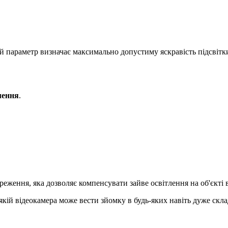
й параметр визначає максимально допустиму яскравість підсвітки
лення
.
ереження, яка дозволяє компенсувати зайве освітлення на об'єкті
якій відеокамера може вести зйомку в будь-яких навіть дуже скл