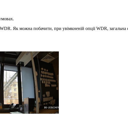
 умовах.
DR. Як можна побачити, при увімкненій опції WDR, загальна сц