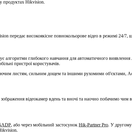
у продуктах Hikvision.
vision передає високоякісне повнокольорове відео в режимі 24/7
овує алгоритми глибокого навчання для автоматичного виявлення 
більні пристрої користувачів.
аючим листям, сильним дощем та іншими рухомими об'єктами, Ac
зображення відеокамер вдень та вночі та наочно побачимо чим ві
SADP
, або через мобільний застосунок
Hik-Partner Pro
. У другом
ikvision.