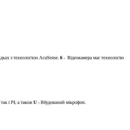
адках з технологією AcuSense.
6
- Відеокамера має технологію
так і ІЧ, а також
U
- Вбудований мікрофон.