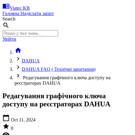
menu_book
Viatec KB
Головна
Надіслати запит
Search
search
Увійти
home
chevron_right
DAHUA
chevron_right
DAHUA FAQ ( Технічні запитання)
chevron_right
Редагування графічного ключа доступу на
реєстраторах DAHUA
Редагування графічного ключа
доступу на реєстраторах DAHUA
calendar_today
Oct 11, 2024
star
0
visibility