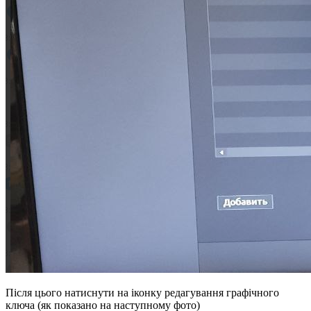
Після цього натиснути на іконку редагування графічного
ключа (як показано на наступному фото)