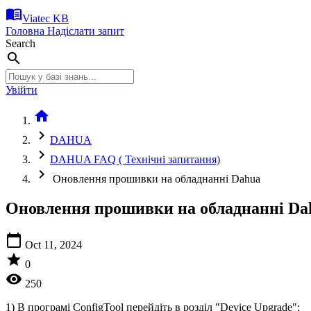
menu_book
Viatec KB
Головна
Надіслати запит
Search
search
Увійти
home
chevron_right
DAHUA
chevron_right
DAHUA FAQ ( Технічні запитання)
chevron_right
Оновлення прошивки на обладнанні Dahua
Оновлення прошивки на обладнанні Da
calendar_today
Oct 11, 2024
star
0
visibility
250
1) В програмі ConfigTool перейдіть в розділ "Device Upgrade";