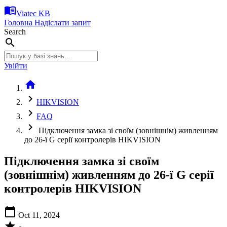
menu_book
Viatec KB
Головна
Надіслати запит
Search
search
Увійти
home
chevron_right
HIKVISION
chevron_right
FAQ
chevron_right
Підключення замка зі своїм (зовнішнім) живленням
до 26-ї G серії контролерів HIKVISION
Підключення замка зі своїм
(зовнішнім) живленням до 26-ї G серії
контролерів HIKVISION
calendar_today
Oct 11, 2024
star