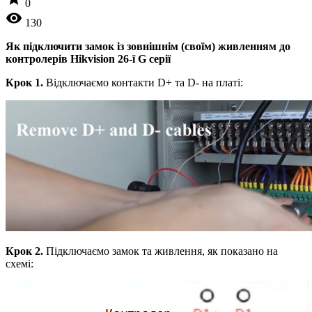
0
visibility
130
Як підключити замок із зовнішнім (своїм) живленням до
контролерів
Hikvision 26-ї G серії
Крок 1.
Відключаємо контакти D+ та D- на платі:
Крок 2.
Підключаємо замок та живлення, як показано на
схемі: