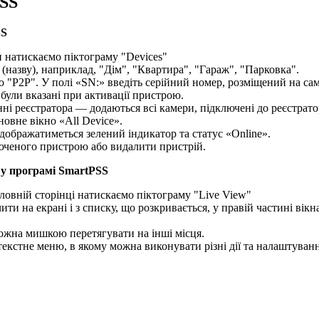
PSS
SS
 натискаємо піктограму "Devices"
(назву), наприклад, "Дім", "Квартира", "Гараж", "Парковка".
о "P2P". У полі «SN:» введіть серійний номер, розміщений на сам
 були вказані при активації пристрою.
ні реєстратора — додаються всі камери, підключені до реєстрато
овне вікно «All Device».
ідображатиметься зелений індикатор та статус «Online».
люченого пристрою або видалити пристрій.
a у програмі SmartPSS
ловній сторінці натискаємо піктограму "Live View"
ити на екрані і з списку, що розкривається, у правій частині вік
 можна мишкою перетягувати на інші місця.
екстне меню, в якому можна виконувати різні дії та налаштуванн