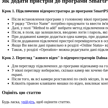
Як додати пристрій до програми Smart
Крок 1. Підключення відеореєстратора до програми SmartP
Після встановлення програми у головному вікні програми
У рядку "Device Name" потрібно придумати та ввести ім'я 
Далі, у полі "Method to add" вибрати метод підключення п
Після, в поля, що залишилися, вводимо логін і пароль, які
При додаванні камери додається одна камера, при додаван
Після додавання підключені пристрої переміщуються в осн
Якщо Ви ввели дані правильно в розділі «Online Status» в
Також, у розділі «Operation» можна редагувати дані підк
Крок 2. Перегляд "живого відео" із відеореєстраторів Dahu
Для перегляду підключених до програми відеокамер на го
У вікні перегляду вибираємо, скільки камер ми хочемо бач
екрані.
Після того, як всі камери розставлені по своїх місцях, їх
Клікніть правою клавішею мишки по відео, викликає конт
Оцініть цю статтю
Будь ласка,
увійдіть
, щоб оцінити статтю.