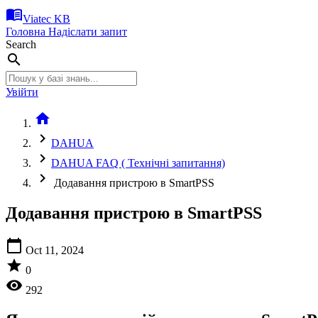
menu_book
Viatec KB
Головна
Надіслати запит
Search
search
Увійти
home
chevron_right
DAHUA
chevron_right
DAHUA FAQ ( Технічні запитання)
chevron_right
Додавання пристрою в SmartPSS
Додавання пристрою в SmartPSS
calendar_today
Oct 11, 2024
star
0
visibility
292