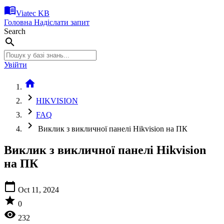
menu_book
Viatec KB
Головна
Надіслати запит
Search
search
Увійти
home
chevron_right
HIKVISION
chevron_right
FAQ
chevron_right
Виклик з викличної панелі Hikvision на ПК
Виклик з викличної панелі Hikvision
на ПК
calendar_today
Oct 11, 2024
star
0
visibility
232