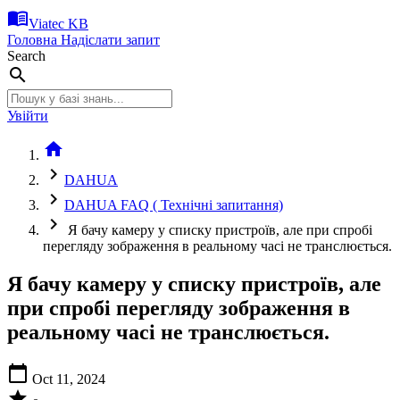
menu_book
Viatec KB
Головна
Надіслати запит
Search
search
Увійти
home
chevron_right
DAHUA
chevron_right
DAHUA FAQ ( Технічні запитання)
chevron_right
Я бачу камеру у списку пристроїв, але при спробі
перегляду зображення в реальному часі не транслюється.
Я бачу камеру у списку пристроїв, але
при спробі перегляду зображення в
реальному часі не транслюється.
calendar_today
Oct 11, 2024
star