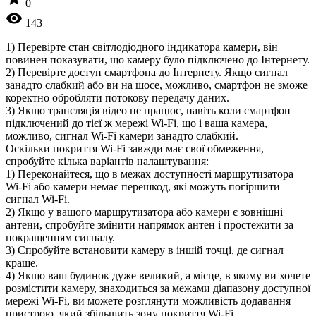
0
visibility
143
1) Перевірте стан світлодіодного індикатора камери, він
повинен показувати, що камеру було підключено до Інтернету.
2) Перевірте доступ смартфона до Інтернету. Якщо сигнал
занадто слабкий або ви на шосе, можливо, смартфон не зможе
коректно обробляти потокову передачу даних.
3) Якщо трансляція відео не працює, навіть коли смартфон
підключений до тієї ж мережі Wi-Fi, що і ваша камера,
можливо, сигнал Wi-Fi камери занадто слабкий.
Оскільки покриття Wi-Fi завжди має свої обмеження,
спробуйте кілька варіантів налаштування:
1) Переконайтеся, що в межах доступності маршрутизатора
Wi-Fi або камери немає перешкод, які можуть погіршити
сигнал Wi-Fi.
2) Якщо у вашого маршрутизатора або камери є зовнішні
антени, спробуйте змінити напрямок антен і простежити за
покращенням сигналу.
3) Спробуйте встановити камеру в іншій точці, де сигнал
краще.
4) Якщо ваш будинок дуже великий, а місце, в якому ви хочете
розмістити камеру, знаходиться за межами діапазону доступної
мережі Wi-Fi, ви можете розглянути можливість додавання
пристрою, який збільшить зону покриття Wi-Fi.