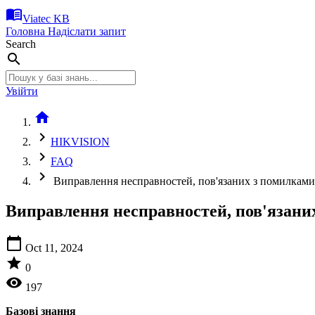
menu_book
Viatec KB
Головна
Надіслати запит
Search
search
Увійти
home
chevron_right
HIKVISION
chevron_right
FAQ
chevron_right
Виправлення несправностей, пов'язаних з помилкам
Виправлення несправностей, пов'язани
calendar_today
Oct 11, 2024
star
0
visibility
197
Базові знання