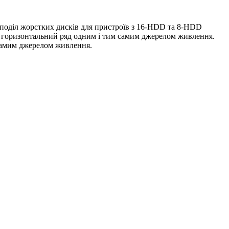
озподіл жорстких дисків для пристроїв з 16-HDD та 8-HDD
а горизонтальний ряд одним і тим самим джерелом живлення.
м самим джерелом живлення.