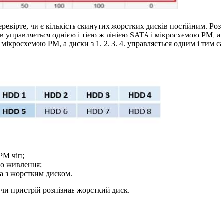
ревірте, чи є кількість скинутих жорстких дисків постійним. Р
 управляється однією і тією ж лінією SATA і мікросхемою PM, 
 і мікросхемою PM, а диски з 1. 2. 3. 4. управляється одним і ти
PM чіп;
ло живлення;
ма з жорстким диском.
 чи пристрій розпізнав жорсткий диск.