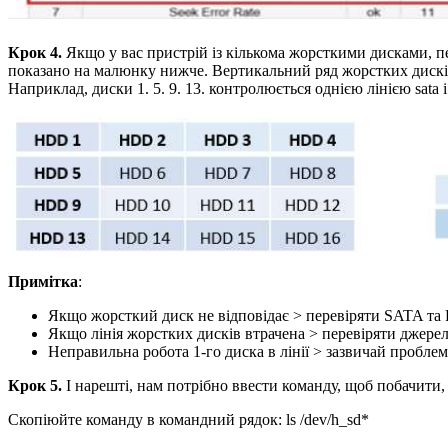
Крок 4.
Якщо у вас пристрій із кількома жорсткими дисками, пе
показано на малюнку нижче. Вертикальний ряд жорстких дисків
Наприклад, диски 1. 5. 9. 13. контролюється однією лінією sata
Примітка
:
Якщо жорсткий диск не відповідає > перевіряти SATA та 
Якщо лінія жорстких дисків втрачена > перевіряти джере
Неправильна робота 1-го диска в лінії > зазвичай пробле
Крок 5.
І нарешті, нам потрібно ввести команду, щоб побачити,
Скопіюйте команду в командний рядок: ls /dev/h_sd*