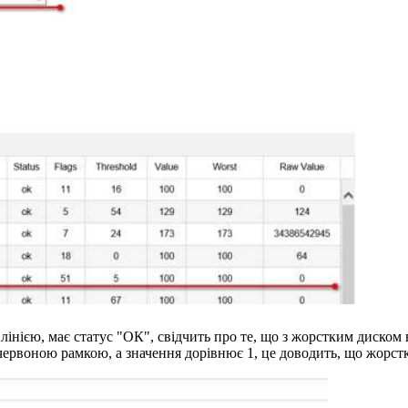
нією, має статус "ОК", свідчить про те, що з жорстким диском в
ервоною рамкою, а значення дорівнює 1, це доводить, що жорстк