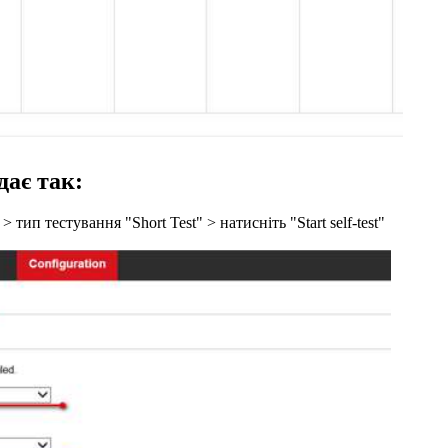
ає так:
ип тестування "Short Test" > натисніть "Start self-test"