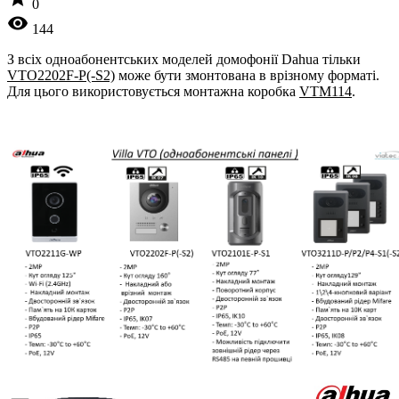
0
visibility
144
З всіх одноабонентських моделей домофонії Dahua тільки
VTO2202F-P(-S2)
може бути змонтована в врізному форматі.
Для цього використовується монтажна коробка
VTM114
.