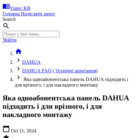
menu_book
Viatec KB
Головна
Надіслати запит
Search
search
Увійти
home
chevron_right
DAHUA
chevron_right
DAHUA FAQ ( Технічні запитання)
chevron_right
Яка одноабонентська панель DAHUA підходить і
для врізного, і для накладного монтажу
Яка одноабонентська панель DAHUA
підходить і для врізного, і для
накладного монтажу
calendar_today
Oct 11, 2024
star