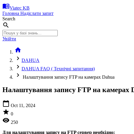
menu_book
Viatec KB
Головна
Надіслати запит
Search
search
Увійти
home
chevron_right
DAHUA
chevron_right
DAHUA FAQ ( Технічні запитання)
chevron_right
Налаштування запису FTP на камерах Dahua
Налаштування запису FTP на камерах 
calendar_today
Oct 11, 2024
star
0
visibility
250
Для налаштування запису на FTP сервер необхідно: