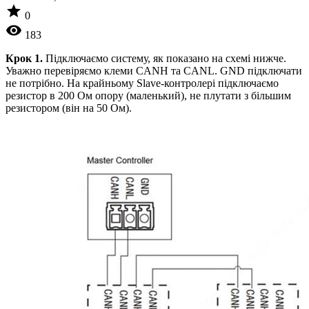
star
0
visibility
183
Крок 1.
Підключаємо систему, як показано на схемі нижче.
Уважно перевіряємо клеми CANH та CANL. GND підключати
не потрібно. На крайньому Slave-контролері підключаємо
резистор в 200 Ом опору (маленький), не плутати з більшим
резистором (він на 50 Ом).