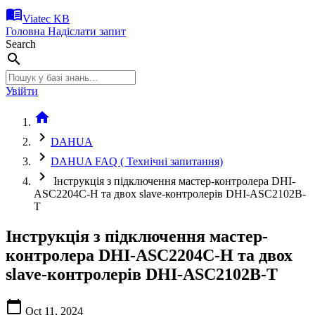
menu_book
Viatec KB
Головна
Надіслати запит
Search
search
Увійти
home
chevron_right
DAHUA
chevron_right
DAHUA FAQ ( Технічні запитання)
chevron_right
Інструкція з підключення мастер-контролера DHI-
ASC2204C-H та двох slave-контролерів DHI-ASC2102B-
T
Інструкція з підключення мастер-
контролера DHI-ASC2204C-H та двох
slave-контролерів DHI-ASC2102B-T
calendar_today
Oct 11, 2024