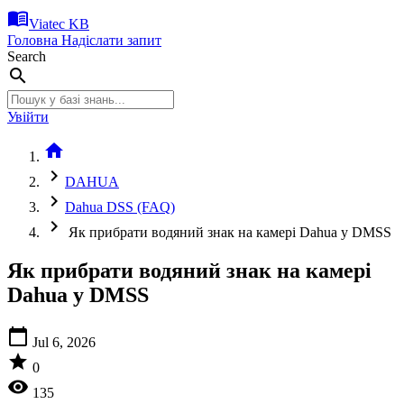
menu_book
Viatec KB
Головна
Надіслати запит
Search
search
Увійти
home
chevron_right
DAHUA
chevron_right
Dahua DSS (FAQ)
chevron_right
Як прибрати водяний знак на камері Dahua у DMSS
Як прибрати водяний знак на камері
Dahua у DMSS
calendar_today
Jul 6, 2026
star
0
visibility
135