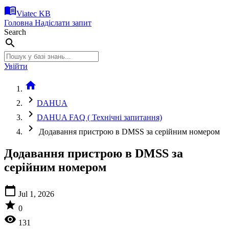
menu_book
Viatec KB
Головна
Надіслати запит
Search
search
Увійти
home
chevron_right
DAHUA
chevron_right
DAHUA FAQ ( Технічні запитання)
chevron_right
Додавання пристрою в DMSS за серійним номером
Додавання пристрою в DMSS за
серійним номером
calendar_today
Jul 1, 2026
star
0
visibility
131