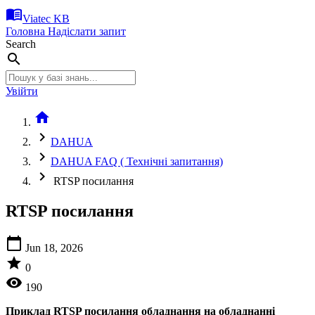
menu_book
Viatec KB
Головна
Надіслати запит
Search
search
Увійти
home
chevron_right
DAHUA
chevron_right
DAHUA FAQ ( Технічні запитання)
chevron_right
RTSP посилання
RTSP посилання
calendar_today
Jun 18, 2026
star
0
visibility
190
Приклад RTSP посилання обладнання на обладнанні