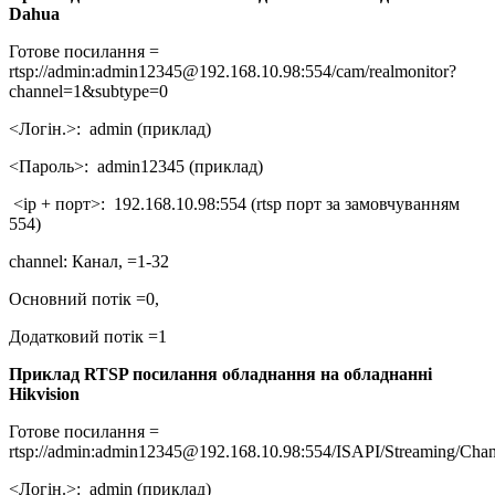
Dahua
Готове посилання =
rtsp://admin:admin12345@192.168.10.98:554/cam/realmonitor?
channel=1&subtype=0
<Логін.>: admin (приклад)
<Пароль>: admin12345 (приклад)
<ір + порт>: 192.168.10.98:554 (rtsp порт за замовчуванням
554)
channel: Канал, =1-32
Основний потік =0,
Додатковий потік =1
Приклад RTSP посилання обладнання на обладнанні
Hikvision
Готове посилання =
rtsp://admin:admin12345@192.168.10.98:554/ISAPI/Streaming/Chan
<Логін.>: admin (приклад)