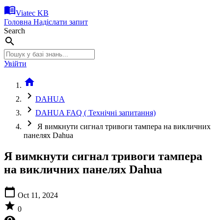
menu_book
Viatec KB
Головна
Надіслати запит
Search
search
Увійти
home
chevron_right
DAHUA
chevron_right
DAHUA FAQ ( Технічні запитання)
chevron_right
Я вимкнути сигнал тривоги тампера на викличних
панелях Dahua
Я вимкнути сигнал тривоги тампера
на викличних панелях Dahua
calendar_today
Oct 11, 2024
star
0
visibility