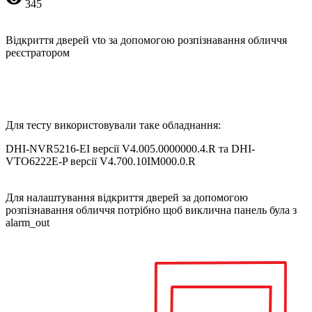
345
Відкриття дверей vto за допомогою розпізнавання обличчя
реєстратором
Для тесту використовували таке обладнання:
DHI-NVR5216-EI версії V4.005.0000000.4.R та DHI-
VTO6222E-P версії V4.700.10IM000.0.R
Для налаштування відкриття дверей за допомогою
розпізнавання обличчя потрібно щоб виклична панель була з
alarm_out