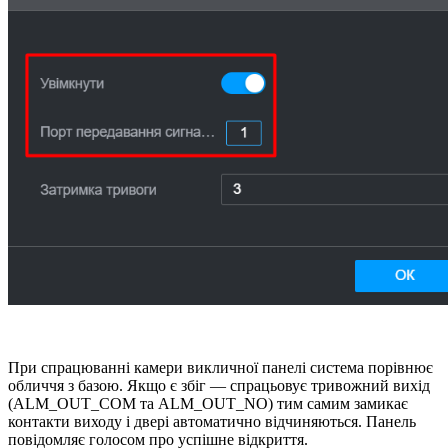
При спрацюванні камери викличної панелі система порівнює
обличчя з базою. Якщо є збіг — спрацьовує тривожний вихід
(ALM_OUT_COM та ALM_OUT_NO) тим самим замикає
контакти виходу і двері автоматично відчиняються. Панель
повідомляє голосом про успішне відкриття.