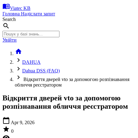
menu_book
Viatec KB
Головна
Надіслати запит
Search
search
Увійти
home
chevron_right
DAHUA
chevron_right
Dahua DSS (FAQ)
chevron_right
Відкриття дверей vto за допомогою розпізнавання
обличчя реєстратором
Відкриття дверей vto за допомогою
розпізнавання обличчя реєстратором
calendar_today
Apr 9, 2026
star
0
visibility