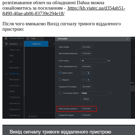
розпізнавання облич на обладнанні Dahua можна
ознайомитись за посиланням -
https://kb.viatec.ua/d354ab51-
8490-40ae-ab06-83739e294e18/
Після чого вмикаємо Вихід сигналу тривоги віддаленого
пристрою: