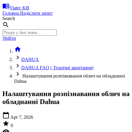
menu_book
Viatec KB
Головна
Надіслати запит
Search
search
Увійти
home
chevron_right
DAHUA
chevron_right
DAHUA FAQ ( Технічні запитання)
chevron_right
Налаштування розпізнавання облич на обладнанні
Dahua
Налаштування розпізнавання облич на
обладнанні Dahua
calendar_today
Apr 7, 2026
star
0
visibility