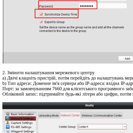
2. Змінити налаштування мережевого центру
a) Двічі клацніть пристрій, потім перейдіть до налаштувань ме
b) Тип адреси: Доменне ім'я сервера або IP-адреса: вхідна IP-ад
Порт: за замовчуванням 7660 для клієнтського програмного за
Обліковий запис: підтримайте будь-які літери або цифри, потім 