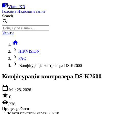
menu_book
Viatec KB
Головна
Надіслати запит
Search
search
Увійти
home
chevron_right
HIKVISION
chevron_right
FAQ
chevron_right
Конфігурація контролера DS-K2600
Конфігурація контролера DS-K2600
calendar_today
Mar 25, 2026
star
0
visibility
278
Процес роботи
1) Додати пристрій через TCP/IP.