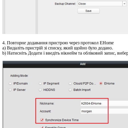
4. Повторне додавання пристрою через протокол EHome
a) Видаліть пристрій зі списку, який щойно було додано.
b) Натисніть Додати і введіть нікнейм та обліковий запис, виб