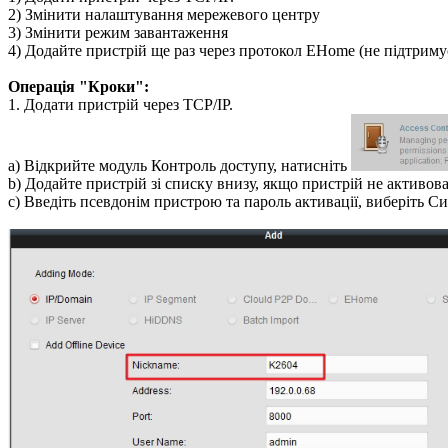
2) Змінити налаштування мережевого центру
3) Змінити режим завантаження
4) Додайте пристрій ще раз через протокол EHome (не підтрим
Операція "Кроки":
1. Додати пристрій через TCP/IP.
a) Відкрийте модуль Контроль доступу, натисніть
b) Додайте пристрій зі списку внизу, якщо пристрій не активова
c) Введіть псевдонім пристрою та пароль активації, виберіть 