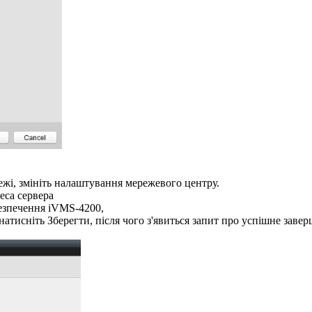
режі, змініть налаштування мережевого центру.
реса сервера
безпечення iVMS-4200,
натисніть Зберегти, після чого з'явиться запит про успішне заве